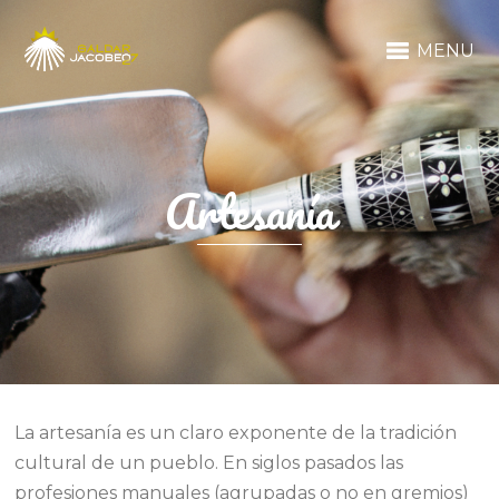
MENU
Artesanía
La artesanía es un claro exponente de la tradición
cultural de un pueblo. En siglos pasados las
profesiones manuales (agrupadas o no en gremios)