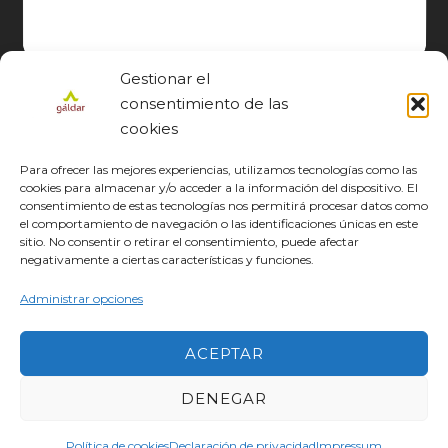
Gestionar el
consentimiento de las
cookies
Para ofrecer las mejores experiencias, utilizamos tecnologías como las
cookies para almacenar y/o acceder a la información del dispositivo. El
consentimiento de estas tecnologías nos permitirá procesar datos como
el comportamiento de navegación o las identificaciones únicas en este
sitio. No consentir o retirar el consentimiento, puede afectar
© GÁLDAR JACOBEO 2027
negativamente a ciertas características y funciones.
EL CAMINO
DESCUBRE
CONOCE
DISFRUTA
DESCARGAS
JACOBEO21·22
IDIOMA
Administrar opciones
ACEPTAR
DENEGAR
Política de cookies
Declaración de privacidad
Impressum