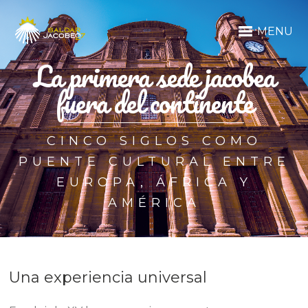
MENU
La primera sede jacobea
fuera del continente
CINCO SIGLOS COMO
PUENTE CULTURAL ENTRE
EUROPA, ÁFRICA Y
AMÉRICA
Una experiencia universal