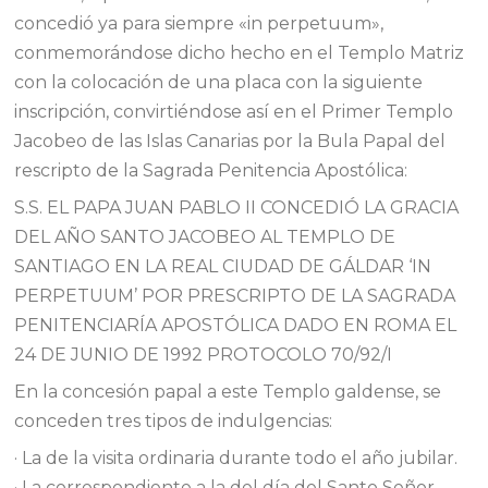
concedió ya para siempre «in perpetuum»,
conmemorándose dicho hecho en el Templo Matriz
con la colocación de una placa con la siguiente
inscripción, convirtiéndose así en el Primer Templo
Jacobeo de las Islas Canarias por la Bula Papal del
rescripto de la Sagrada Penitencia Apostólica:
S.S. EL PAPA JUAN PABLO II CONCEDIÓ LA GRACIA
DEL AÑO SANTO JACOBEO AL TEMPLO DE
SANTIAGO EN LA REAL CIUDAD DE GÁLDAR ‘IN
PERPETUUM’ POR PRESCRIPTO DE LA SAGRADA
PENITENCIARÍA APOSTÓLICA DADO EN ROMA EL
24 DE JUNIO DE 1992 PROTOCOLO 70/92/I
En la concesión papal a este Templo galdense, se
conceden tres tipos de indulgencias:
· La de la visita ordinaria durante todo el año jubilar.
· La correspondiente a la del día del Santo Señor