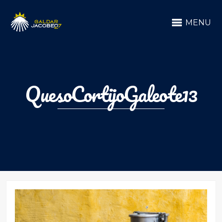
MENU
QuesoCortijoGaleote13