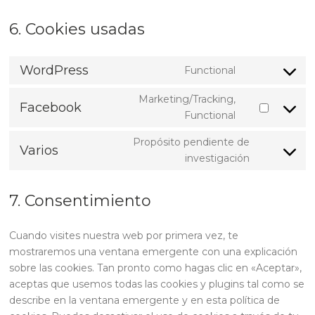
6. Cookies usadas
WordPress
Functional
Consent
to
Marketing/Tracking,
Facebook
service
Consent
Functional
wordpress
to
Propósito pendiente de
service
Varios
Consent
investigación
facebook
to
service
7. Consentimiento
varios
Cuando visites nuestra web por primera vez, te
mostraremos una ventana emergente con una explicación
sobre las cookies. Tan pronto como hagas clic en «Aceptar»,
aceptas que usemos todas las cookies y plugins tal como se
describe en la ventana emergente y en esta política de