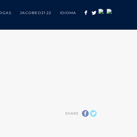
RGAS
JACOBEO21·22
IDIOMA
SHARE