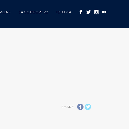
RGAS
JACOBEO21·22
IDIOMA
SHARE