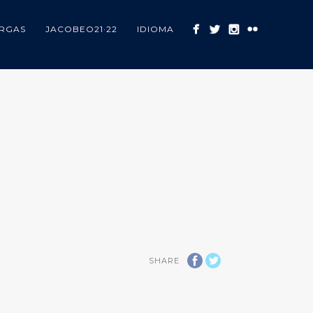
RGAS
JACOBEO21·22
IDIOMA
SHARE