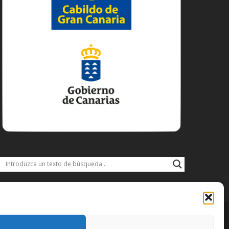
DISFRUTA
DESCARGAS
JACOBEO21·22
IDIOMA