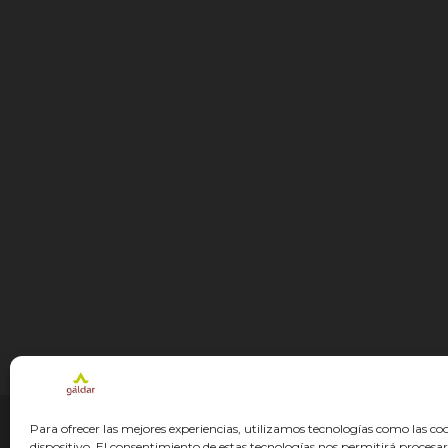
Para ofrecer las mejores experiencias, utilizamos tecnologías como las co
© GÁLDAR JACOBEO 2027
dispositivo. El consentimiento de estas tecnologías nos permitirá proce