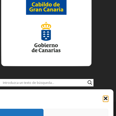
DISFRUTA
DESCARGAS
JACOBEO21·22
IDIOMA