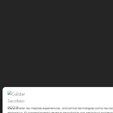
© GÁLDAR JACOBEO 2027
Para ofrecer las mejores experiencias, utilizamos tecnologías como las co
dispositivo. El consentimiento de estas tecnologías nos permitirá proce