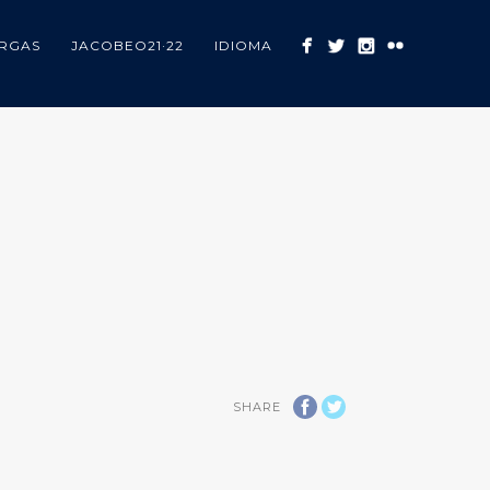
RGAS
JACOBEO21·22
IDIOMA
SHARE