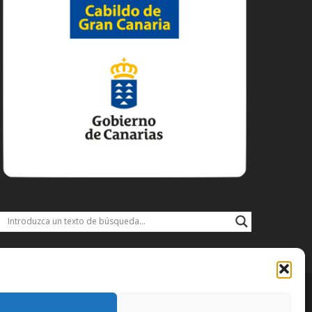
DISFRUTA
DESCARGAS
JACOBEO21·22
IDIOMA