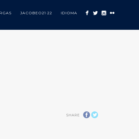
RGAS
JACOBEO21·22
IDIOMA
SHARE