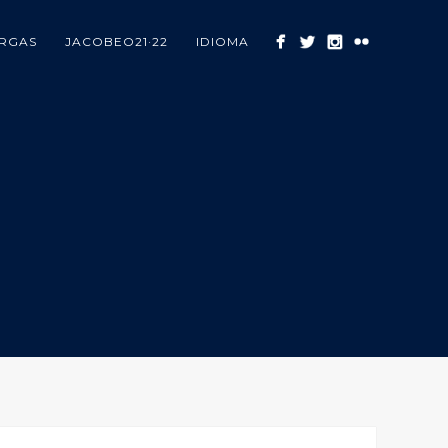
RGAS
JACOBEO21·22
IDIOMA