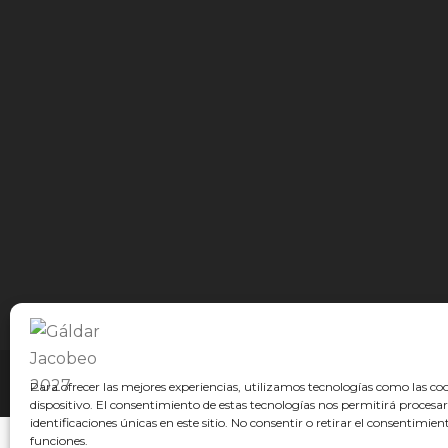
© GÁLDAR JACOBEO 2027
Para ofrecer las mejores experiencias, utilizamos tecnologías como las co
dispositivo. El consentimiento de estas tecnologías nos permitirá proce
identificaciones únicas en este sitio. No consentir o retirar el consentimie
funciones.