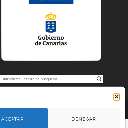
DISFRUTA
DESCARGAS
JACOBEO21·22
IDIOMA
ACEPTAR
DENEGAR