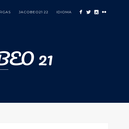
RGAS
JACOBEO21·22
IDIOMA
EO 21