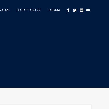
RGAS
JACOBEO21·22
IDIOMA