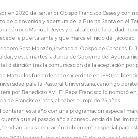
or en 2020 del anterior Obispo Francisco Cases y con m
cto de bienvenida y apertura de la Puerta Santa en el Te
ura párroco Manuel Reyes y el alcalde de la ciudad, Teodo
ecede la puerta santa y que marca el inicio del jacobeo.
 Teodoro Sosa Monzón, invitaba al Obispo de Canarias, D. 
Gáldar, y este martes la Junta de Gobierno del Ayuntamie
l distinción tras la comunicación de la aceptación por p
spo Mazuelos fue ordenado sacerdote en 1990, se licenció
iversidad para la Pastoral Universitaria, canónigo peniten
tera por Benedicto XVI. El Papa Francisco lo nombró en
ncia de Francisco Cases, al haber cumplido 75 años.
21 contarán este año con una programación especial marc
n cuenta que el pasado año a consecuencia de las limita
, tendrán una significación doblemente especial para est