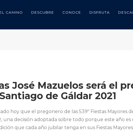
EL CAMINO
DESCUBRE
CONOCE
DISFRUTA
DESCA
as José Mazuelos será el pr
Santiago de Gáldar 2021
do hoy que el pregonero de las 539º Fiestas Mayores de
, una decisión adoptada sobre todo porque este año es es
adición que cada año jubilar tenga en sus Fiestas Mayor