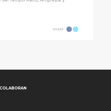
r del Templo Matriz, Arciprestal y
SHARE
COLABORAN