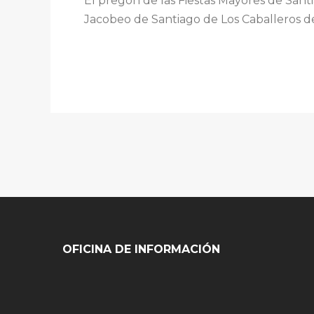
El pregón de las Fiestas Mayores de Santia
Jacobeo de Santiago de Los Caballeros d
OFICINA DE INFORMACIÓN