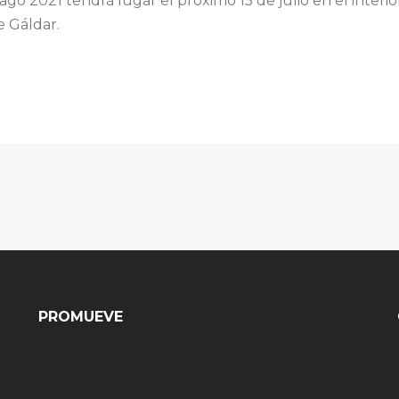
go 2021 tendrá lugar el próximo 15 de julio en el interio
e Gáldar.
PROMUEVE