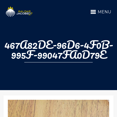
MENU
467A82DE-96D6-4F0B-
995F-99047FA0D79E