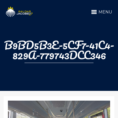
MENU
B9BD5B3E-5CF7-41C4-
829A-779743DCC346