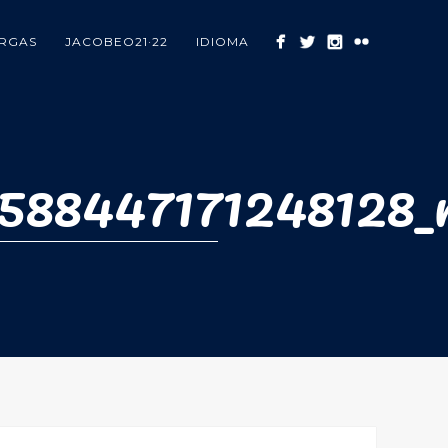
RGAS
JACOBEO21·22
IDIOMA
588447171248128_