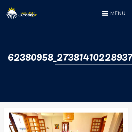
MENU
62380958_2738141022893