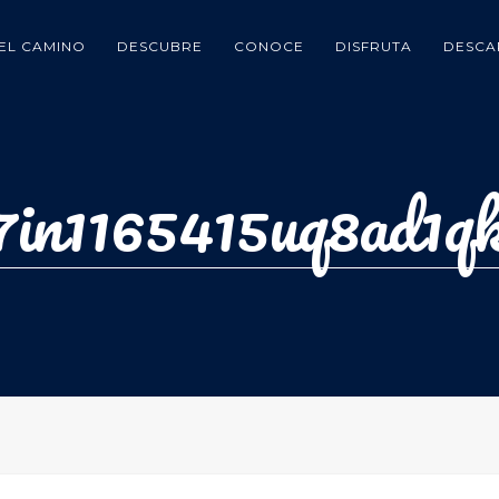
EL CAMINO
DESCUBRE
CONOCE
DISFRUTA
DESCA
7in1165415uq8ad1q