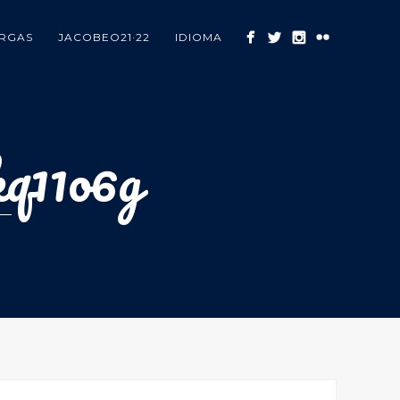
RGAS
JACOBEO21·22
IDIOMA
kq11o6g