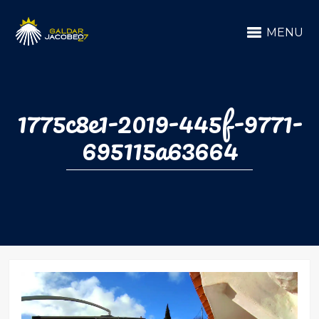
MENU
1775c8e1-2019-445f-9771-
695115a63664