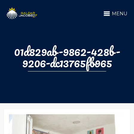
MENU
01d829ab-9862-428b-
9206-dc13765fb965