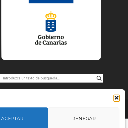
DISFRUTA
DESCARGAS
JACOBEO21·22
IDIOMA
ACEPTAR
DENEGAR