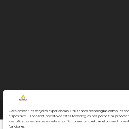
© GÁLDAR JACOBEO 2027
Para ofrecer las mejores experiencias, utilizamos tecnologías como las co
dispositivo. El consentimiento de estas tecnologías nos permitirá proce
identificaciones únicas en este sitio. No consentir o retirar el consentimie
funciones.