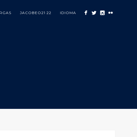
RGAS
JACOBEO21·22
IDIOMA